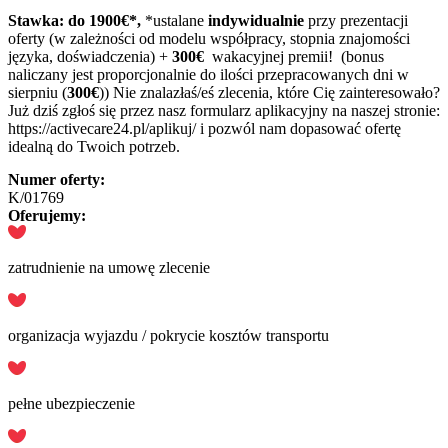
Stawka: do 1900€*,
*ustalane
indywidualnie
przy prezentacji
oferty (w zależności od modelu współpracy, stopnia znajomości
języka, doświadczenia) +
300€
wakacyjnej premii! (bonus
naliczany jest proporcjonalnie do ilości przepracowanych dni w
sierpniu (
300€
)) Nie znalazłaś/eś zlecenia, które Cię zainteresowało?
Już dziś zgłoś się przez nasz formularz aplikacyjny na naszej stronie:
https://activecare24.pl/aplikuj/ i pozwól nam dopasować ofertę
idealną do Twoich potrzeb.
Numer oferty:
K/01769
Oferujemy:
zatrudnienie na umowę zlecenie
organizacja wyjazdu / pokrycie kosztów transportu
pełne ubezpieczenie