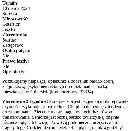
Termin:
10 marca 2024
Stawka:
Miejscowość:
Gütersloh
Język:
Zlecenie dla:
Status:
Zastępstwo
Osoba paląca:
Nie
Prawo jazdy:
Nie
Opis oferty:
Poszukujemy niepalącej opiekunki z dobrą lub bardzo dobrą
znajomością języka niemieckiego do opieki nad seniorką
mieszkającą w Gütersloh (kod pocztowy: 33334)
Zlecenie na 2 tygodnie!
Podopieczna jest pacjentką mobilną i wiele
czynności wykonuje samodzielnie. Cierpi na demencję z tendencją
do zapominania. Zlecenie nie wymaga nocnych dyżurów ani
transferowania. Seniorka jest osobą bardzo towarzyską; chętnie
również ogląda telewizję. 2x w tyg podopieczna uczęszcza do
Tagespflege. Codziennie (poniedziałek – piątek; na ok 4 godziny)