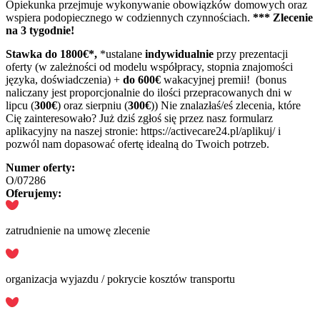
Opiekunka przejmuje wykonywanie obowiązków domowych oraz
wspiera podopiecznego w codziennych czynnościach.
*** Zlecenie
na 3 tygodnie!
Stawka do 1800€*,
*ustalane
indywidualnie
przy prezentacji
oferty (w zależności od modelu współpracy, stopnia znajomości
języka, doświadczenia) +
do 600€
wakacyjnej premii! (bonus
naliczany jest proporcjonalnie do ilości przepracowanych dni w
lipcu (
300€
) oraz sierpniu (
300€
)) Nie znalazłaś/eś zlecenia, które
Cię zainteresowało? Już dziś zgłoś się przez nasz formularz
aplikacyjny na naszej stronie: https://activecare24.pl/aplikuj/ i
pozwól nam dopasować ofertę idealną do Twoich potrzeb.
Numer oferty:
O/07286
Oferujemy:
zatrudnienie na umowę zlecenie
organizacja wyjazdu / pokrycie kosztów transportu