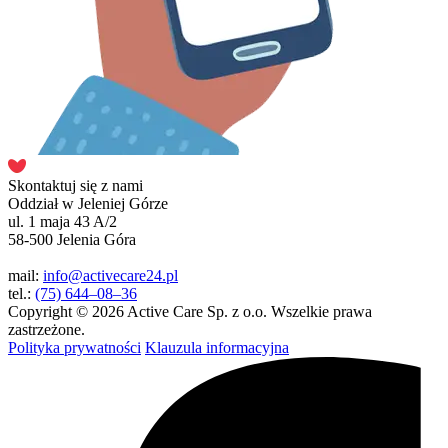
Skontaktuj się z nami
Oddział w Jeleniej Górze
ul. 1 maja 43 A/2
58-500 Jelenia Góra
mail:
info@activecare24.pl
tel.:
(75) 644–08–36
Copyright © 2026 Active Care Sp. z o.o. Wszelkie prawa
zastrzeżone.
Polityka prywatności
Klauzula informacyjna