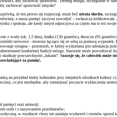
tywności, aby zachować sprawność. Trening mózgu, szczególnie w starsz
 aby zachować sprawność umysłu?
azówką, że ten proces się rozpoczął, może być
utrata słuchu
, szczeg
ż mówimy, a nasza pamięć zaczyna zawodzić – zwłaszcza krótkotrwała 
ynku i spokoju, ale kiedy umysł odpoczywa za często ma to też swoje 
ie z wody (ok. 1,5 litra), białka (130 gramów), tłuszczu (95 gramów)
 komórki nerwowe - neurony łączące się ze sobą za pomocą wypustek. 
staje synapsa – przestrzeń, w której wydzielana jest substancja pośr
 zaburzeniami konkretnej funkcji mózgu. Starzenie może powodować k
o skutkuje powszechnymi „lukami”.
Szacuje się, że człowiek może 
powiadające za pamięć.
dzą na przykład kluby kulturalne przy miejskich ośrodkach kultury cz
ecznej, co jest niezbędne, aby zmniejszać poczucie wykluczenia senior
ń pamięci oraz amnezji;
iem osób i z nazywaniem przedmiotów;
zodyczną, w rezultacie chory nie pamięta wydarzeń i rozmów sprzed k