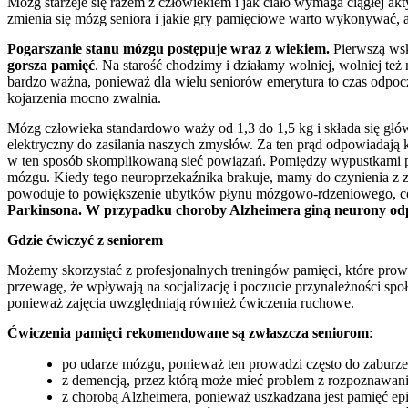
Mózg starzeje się razem z człowiekiem i jak ciało wymaga ciągłej ak
zmienia się mózg seniora i jakie gry pamięciowe warto wykonywać,
Pogarszanie stanu mózgu postępuje wraz z wiekiem.
Pierwszą wsk
gorsza pamięć
. Na starość chodzimy i działamy wolniej, wolniej te
bardzo ważna, ponieważ dla wielu seniorów emerytura to czas odpocz
kojarzenia mocno zwalnia.
Mózg człowieka standardowo waży od 1,3 do 1,5 kg i składa się główn
elektryczny do zasilania naszych zmysłów. Za ten prąd odpowiadają
w ten sposób skomplikowaną sieć powiązań. Pomiędzy wypustkami pow
mózgu. Kiedy tego neuroprzekaźnika brakuje, mamy do czynienia z
powoduje to powiększenie ubytków płynu mózgowo-rdzeniowego, c
Parkinsona. W przypadku choroby Alzheimera giną neurony od
Gdzie ćwiczyć z seniorem
Możemy skorzystać z profesjonalnych treningów pamięci, które prowa
przewagę, że wpływają na socjalizację i poczucie przynależności społ
ponieważ zajęcia uwzględniają również ćwiczenia ruchowe.
Ćwiczenia pamięci rekomendowane są zwłaszcza seniorom
:
po udarze mózgu, ponieważ ten prowadzi często do zaburze
z demencją, przez którą może mieć problem z rozpoznawan
z chorobą Alzheimera, ponieważ uszkadzana jest pamięć epi