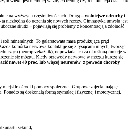
ym wieku jest niemniej ważny co trening czy rehabilitacja ciała. Jak
ólnie na wyższych częstotliwościach. Drugą –
wolniejsze odruchy i
– ta niezbędna do uczenia się nowych rzeczy. Gimnastyka umysłu jest
uboczne skutki – pojawiają się problemy z koncentracją a zdolność
 i soli mineralnych. To galaretowata masa produkująca prąd
Każda komórka nerwowa kontaktuje się z tysiącami innych, tworząc
ednicząca (neuroprzekaźnik), odpowiadająca za określoną funkcję w
urczenie się mózgu. Kiedy przewody nerwowe w mózgu kurczą się,
stracić nawet 40 proc. lub więcej neuronów z powodu choroby
y miejskie ośrodki pomocy społecznej. Grupowe zajęcia mają tę
a. Ponadto są doskonałą formą stymulacji fizycznej i motorycznej,
ilkunastu sekund;