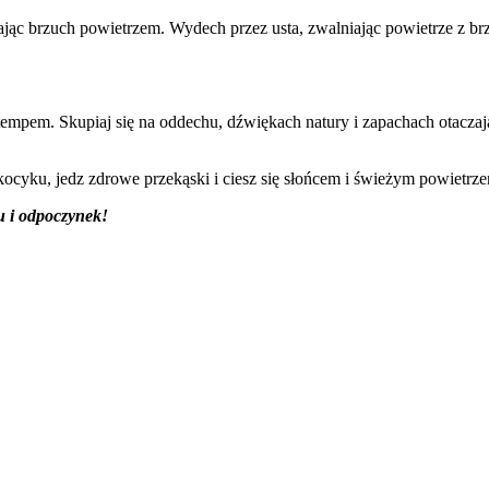
ając brzuch powietrzem. Wydech przez usta, zwalniając powietrze z br
empem. Skupiaj się na oddechu, dźwiękach natury i zapachach otaczając
 kocyku, jedz zdrowe przekąski i ciesz się słońcem i świeżym powietrz
u i odpoczynek!