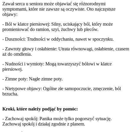
Zawał serca u seniora może objawiać się różnorodnymi
symptomami, które nie zawsze są oczywiste. Oto najczęstsze
objawy:
- Ból w klatce piersiowej: Silny, uciskający ból, który może
promieniować do ramion, szyi, żuchwy lub pleców.
- Duszności: Trudności w oddychaniu, nawet w spoczynku.
- Zawroty głowy i osłabienie: Utrata równowagi, osłabienie, czasem
aż do omdlenia.
- Nudności i wymioty: Mogą towarzyszyć bólowi w klatce
piersiowej.
- Zimne poty: Nagłe zimne poty.
- Nietypowe objawy: Ogólne złe samopoczucie, zmęczenie, ból
brzucha.
Kroki, które należy podjąć by pomóc:
- Zachowaj spokój: Panika może tylko pogorszyć sytuację.
Zachowaj spokój i działaj zgodnie z planem.