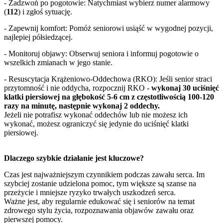
- Zadzwoń po pogotowie: Natychmiast wybierz numer alarmowy
(
112
) i zgłoś sytuację.
- Zapewnij komfort: Pomóż seniorowi usiąść w wygodnej pozycji,
najlepiej półsiedzącej.
- Monitoruj objawy: Obserwuj seniora i informuj pogotowie o
wszelkich zmianach w jego stanie.
- Resuscytacja Krążeniowo-Oddechowa (RKO): Jeśli senior straci
przytomność i nie oddycha, rozpocznij RKO -
wykonaj 30 uciśnięć
klatki piersiowej na głębokość 5-6 cm z częstotliwością 100-120
razy na minutę, następnie wykonaj 2 oddechy.
Jeżeli nie potrafisz wykonać oddechów lub nie możesz ich
wykonać, możesz ograniczyć się jedynie do uciśnięć klatki
piersiowej.
Dlaczego szybkie działanie jest kluczowe?
Czas jest najważniejszym czynnikiem podczas zawału serca. Im
szybciej zostanie udzielona pomoc, tym większe są szanse na
przeżycie i mniejsze ryzyko trwałych uszkodzeń serca.
Ważne jest, aby regularnie edukować się i seniorów na temat
zdrowego stylu życia, rozpoznawania objawów zawału oraz
pierwszej pomocy.