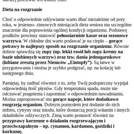
Dieta na rozgrzanie
Choć o odpowiednie odżywianie warto dbać niezależnie od pory
roku, w jesienno- zimowych miesiącach dieta seniora ma szczególne
znaczenie dla poprawienia ogólnej kondycji organizmu. Podstawę
posiłków powinny stanowić
pełnoziarniste kasze oraz sezonowe
warzywa
. W chłodne dni warto podawać je na ciepło –
gorące
potrawy to najlepszy sposób na rozgrzanie organizmu
. Równie
dobrze sprawdzą się
zupy (np. lekki rosół lub zupy-kremy na
bazie ulubionych warzyw) oraz tzw. dania jednogarnkowe
(lubiane zresztą przez Niemców „Eintopfy”)
. Są łatwe w
przygotowaniu i można je szybko podgrzać, np. na kolację lub
następnego dnia.
Pamiętaj, by zadbać również o to, żeby Twój podopieczny wypijał
odpowiednią ilość płynów. Gdy temperatura spada, może nie
odczuwać pragnienia i zapominać o odpowiednim nawadnianiu.
Można zaproponować mu
gorące napoje, które dodatkowo
rozgrzeją organizm
. Dobrym pomysłem jest dodanie do nich
imbiru, cytryny oraz miodu, które dostarczą porcji witamin i innych
składników odżywczych. Zimą warto postawić również na
przyprawy korzenne o działaniu rozgrzewającym i
przeciwzapalnym – np. cynamon, kardamon, goździki i
kurkumę.