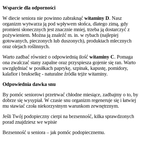
Wsparcie dla odporności
W diecie seniora nie powinno zabraknąć
witaminy D
. Nasz
organizm wytwarza ją pod wpływem słońca, dlatego zimą, gdy
promieni słonecznych jest znacznie mniej, trzeba ją dostarczyć z
pożywieniem. Można ją znaleźć m. in. w rybach (najlepiej
gotowanych, pieczonych lub duszonych), produktach mlecznych
oraz olejach roślinnych.
Warto zadbać również o odpowiednią ilość
witaminy C
. Pomaga
ona zwalczać stany zapalne oraz przyspiesza gojenie się ran. Warto
uwzględniać w posiłkach paprykę, szpinak, kapustę, pomidory,
kalafior i brukselkę - naturalne źródła tejże witaminy.
Odpowiednia dawka snu
By pomóc seniorowi przetrwać chłodne miesiące, zadbajmy o to, by
dobrze się wysypiał. W czasie snu organizm regeneruje się i łatwiej
mu stawiać czoła niekorzystnym warunkom zewnętrznym.
Jeśli Twój podopieczny cierpi na bezsenność, kilka sprawdzonych
porad znajdziesz we wpisie
Bezsenność u seniora – jak pomóc podopiecznemu.