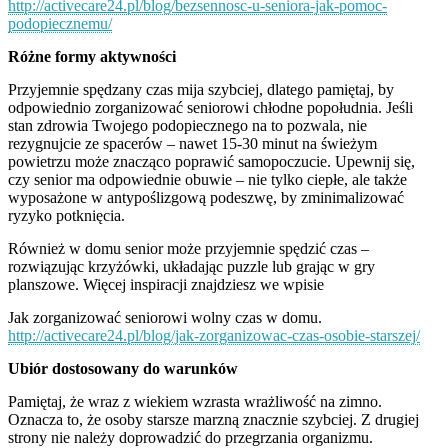
http://activecare24.pl/blog/bezsennosc-u-seniora-jak-pomoc-
podopiecznemu/
Różne formy aktywności
Przyjemnie spędzany czas mija szybciej, dlatego pamiętaj, by
odpowiednio zorganizować seniorowi chłodne popołudnia. Jeśli
stan zdrowia Twojego podopiecznego na to pozwala, nie
rezygnujcie ze spacerów – nawet 15-30 minut na świeżym
powietrzu może znacząco poprawić samopoczucie. Upewnij się,
czy senior ma odpowiednie obuwie – nie tylko ciepłe, ale także
wyposażone w antypoślizgową podeszwę, by zminimalizować
ryzyko potknięcia.
Również w domu senior może przyjemnie spędzić czas –
rozwiązując krzyżówki, układając puzzle lub grając w gry
planszowe. Więcej inspiracji znajdziesz we wpisie
Jak zorganizować seniorowi wolny czas w domu.
http://activecare24.pl/blog/jak-zorganizowac-czas-osobie-starszej/
Ubiór dostosowany do warunków
Pamiętaj, że wraz z wiekiem wzrasta wrażliwość na zimno.
Oznacza to, że osoby starsze marzną znacznie szybciej. Z drugiej
strony nie należy doprowadzić do przegrzania organizmu.