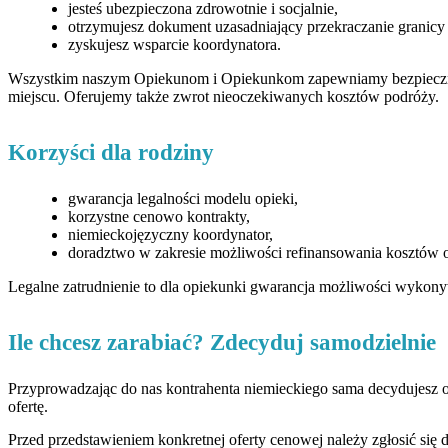
jesteś ubezpieczona zdrowotnie i socjalnie,
otrzymujesz dokument uzasadniający przekraczanie granic
zyskujesz wsparcie koordynatora.
Wszystkim naszym Opiekunom i Opiekunkom zapewniamy bezpieczny t
miejscu. Oferujemy także zwrot nieoczekiwanych kosztów podróży.
Korzyści dla rodziny
gwarancja legalności modelu opieki,
korzystne cenowo kontrakty,
niemieckojęzyczny koordynator,
doradztwo w zakresie możliwości refinansowania kosztów o
Legalne zatrudnienie to dla opiekunki gwarancja możliwości wykonyw
Ile chcesz zarabiać? Zdecyduj samodzielnie
Przyprowadzając do nas kontrahenta niemieckiego sama decydujesz o
ofertę.
Przed przedstawieniem konkretnej oferty cenowej należy zgłosić się