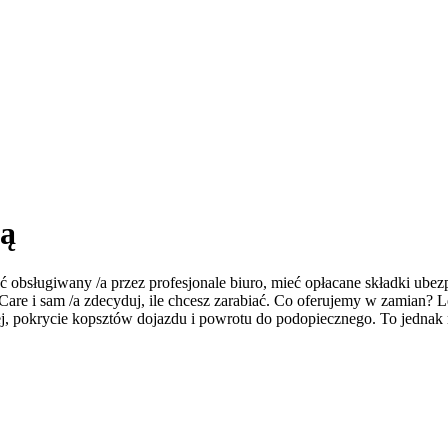
ną
ć obsługiwany /a przez profesjonale biuro, mieć opłacane składki ubez
 Care i sam /a zdecyduj, ile chcesz zarabiać. Co oferujemy w zamian? 
iej, pokrycie kopsztów dojazdu i powrotu do podopiecznego. To jednak 