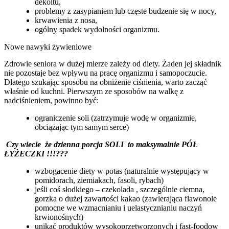
dekoltu,
problemy z zasypianiem lub częste budzenie się w nocy,
krwawienia z nosa,
ogólny spadek wydolności organizmu.
Nowe nawyki żywieniowe
Zdrowie seniora w dużej mierze zależy od diety. Żaden jej składnik
nie pozostaje bez wpływu na pracę organizmu i samopoczucie.
Dlatego szukając sposobu na obniżenie ciśnienia, warto zacząć
właśnie od kuchni. Pierwszym ze sposobów na walkę z
nadciśnieniem, powinno być:
ograniczenie soli (zatrzymuje wodę w organizmie,
obciążając tym samym serce)
Czy wiecie że dzienna porcja SOLI to maksymalnie PÓŁ
ŁYŻECZKI !!!???
wzbogacenie diety w potas (naturalnie występujący w
pomidorach, ziemiakach, fasoli, rybach)
jeśli coś słodkiego – czekolada , szczególnie ciemna,
gorzka o dużej zawartości kakao (zawierająca flawonole
pomocne we wzmacnianiu i uelastycznianiu naczyń
krwionośnych)
unikać produktów wysokoprzetworzonych i fast-foodow