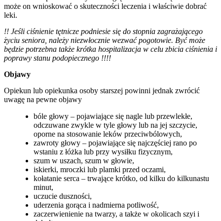
może on wnioskować o skuteczności leczenia i właściwie dobrać
leki.
!! Jeśli ciśnienie tętnicze podniesie się do stopnia zagrażającego
życiu seniora, należy niezwłocznie wezwać pogotowie. Być może
będzie potrzebna także krótka hospitalizacja w celu zbicia ciśnienia i
poprawy stanu podopiecznego !!!!
Objawy
Opiekun lub opiekunka osoby starszej powinni jednak zwrócić
uwagę na pewne objawy
bóle głowy – pojawiające się nagle lub przewlekłe,
odczuwane zwykle w tyle głowy lub na jej szczycie,
oporne na stosowanie leków przeciwbólowych,
zawroty głowy – pojawiające się najczęściej rano po
wstaniu z łóżka lub przy wysiłku fizycznym,
szum w uszach, szum w głowie,
iskierki, mroczki lub plamki przed oczami,
kołatanie serca – trwające krótko, od kilku do kilkunastu
minut,
uczucie duszności,
uderzenia gorąca i nadmierna potliwość,
zaczerwienienie na twarzy, a także w okolicach szyi i