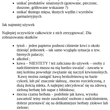
unikać produktów smażonych (gotowane, pieczone,
duszone, grillowane wskazane ?)
unikać tłustego mięsa, tłustych wędlin i wyrobów
garmażeryjnych
Jak najmniej używek
Najlepiej oczywiście całkowicie z nich zrezygnować. Dla
zobrazowania skutków
tytoń - jeden papieros podnosi ciśnienie krwi o około
dziesięć jednostek – tak samo wygląda sytuacja u tzw.
biernych palaczy;
alkohol ;
kawa – NIESTETY ! też zaliczana do używek – osoby z
nadciśnieniem musza na nią bardzo uważać - zawarta w
niej kofeina powoduje zwężanie się naczyń krwionośnych.
Kawę można zastąpić kawą bezkofeinową na bazie
cykorii, lub pić znacznie słabszą , mocno rozcieńczoną, z
dużą ilością mleka. A najlepiej zdecydować się na zdrową
zieloną herbatę lub napar z hibiskusa;
mocna czarna herbata – podobnie jak kawa, wysoka
zawartość teiny może zaszkodzić osobom z nadciśnieniem,
dobrze przestawić się na delikatniejsze herbaty ziołowe lub
zielone;