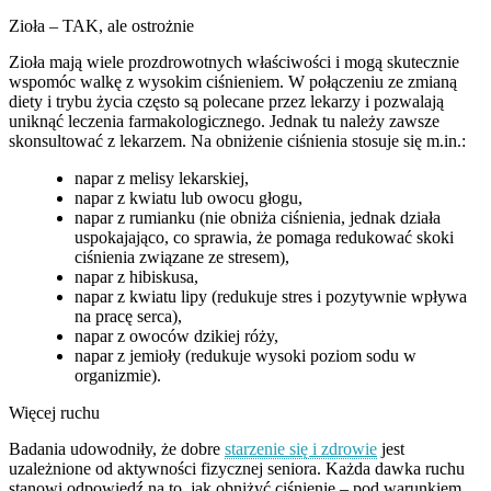
Zioła – TAK, ale ostrożnie
Zioła mają wiele prozdrowotnych właściwości i mogą skutecznie
wspomóc walkę z wysokim ciśnieniem. W połączeniu ze zmianą
diety i trybu życia często są polecane przez lekarzy i pozwalają
uniknąć leczenia farmakologicznego. Jednak tu należy zawsze
skonsultować z lekarzem. Na obniżenie ciśnienia stosuje się m.in.:
napar z melisy lekarskiej,
napar z kwiatu lub owocu głogu,
napar z rumianku (nie obniża ciśnienia, jednak działa
uspokajająco, co sprawia, że pomaga redukować skoki
ciśnienia związane ze stresem),
napar z hibiskusa,
napar z kwiatu lipy (redukuje stres i pozytywnie wpływa
na pracę serca),
napar z owoców dzikiej róży,
napar z jemioły (redukuje wysoki poziom sodu w
organizmie).
Więcej ruchu
Badania udowodniły, że dobre
starzenie się i zdrowie
jest
uzależnione od aktywności fizycznej seniora. Każda dawka ruchu
stanowi odpowiedź na to, jak obniżyć ciśnienie – pod warunkiem,