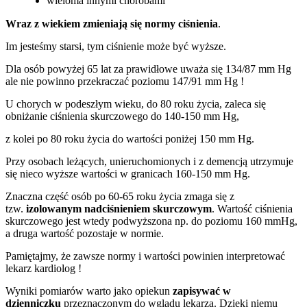
wieloma innymi chorobami
Wraz z wiekiem zmieniają się normy ciśnienia
.
Im jesteśmy starsi, tym ciśnienie może być wyższe.
Dla osób powyżej 65 lat za prawidłowe uważa się 134/87 mm Hg
ale nie powinno przekraczać poziomu 147/91 mm Hg !
U chorych w podeszłym wieku, do 80 roku życia, zaleca się
obniżanie ciśnienia skurczowego do 140-150 mm Hg,
z kolei po 80 roku życia do wartości poniżej 150 mm Hg.
Przy osobach leżących, unieruchomionych i z demencją utrzymuje
się nieco wyższe wartości w granicach 160-150 mm Hg.
Znaczna część osób po 60-65 roku życia zmaga się z
tzw.
izolowanym nadciśnieniem skurczowym
. Wartość ciśnienia
skurczowego jest wtedy podwyższona np. do poziomu 160 mmHg,
a druga wartość pozostaje w normie.
Pamiętajmy, że zawsze normy i wartości powinien interpretować
lekarz kardiolog !
Wyniki pomiarów warto jako opiekun
zapisywać w
dzienniczku
przeznaczonym do wglądu lekarza. Dzięki niemu