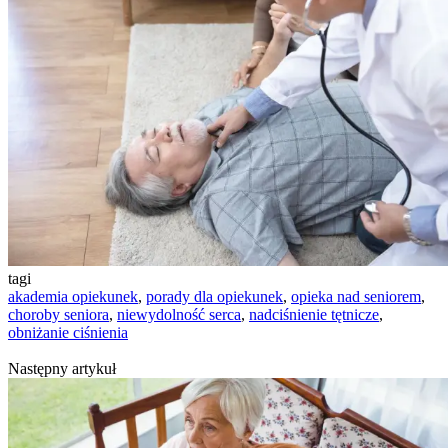
tagi
akademia opiekunek
,
porady dla opiekunek
,
opieka nad seniorem
,
choroby seniora
,
niewydolność serca
,
nadciśnienie tętnicze
,
obniżanie ciśnienia
Następny artykuł