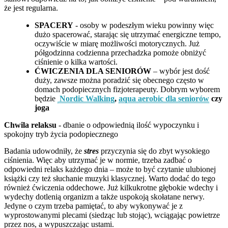
że jest regularna.
SPACERY
- osoby w podeszłym wieku powinny więc
dużo spacerować, starając się utrzymać energiczne tempo,
oczywiście w miarę możliwości motorycznych. Już
półgodzinna codzienna przechadzka pomoże obniżyć
ciśnienie o kilka wartości.
ĆWICZENIA DLA SENIORÓW
– wybór jest dość
duży, zawsze można poradzić się obecnego często w
domach podopiecznych fizjoterapeuty. Dobrym wyborem
będzie
Nordic Walking
,
aqua aerobic dla seniorów
czy
joga
Chwila relaksu
- dbanie o odpowiednią ilość wypoczynku i
spokojny tryb życia podopiecznego
Badania udowodniły, że
stres
przyczynia się do zbyt wysokiego
ciśnienia. Więc aby utrzymać je w normie, trzeba zadbać o
odpowiedni relaks każdego dnia – może to być czytanie ulubionej
książki czy też słuchanie muzyki klasycznej. Warto dodać do tego
również ćwiczenia oddechowe. Już kilkukrotne głębokie wdechy i
wydechy dotlenią organizm a także uspokoją skołatane nerwy.
Jedyne o czym trzeba pamiętać, to aby wykonywać je z
wyprostowanymi plecami (siedząc lub stojąc), wciągając powietrze
przez nos, a wypuszczając ustami.