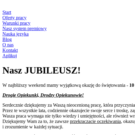
Start
Oferty pracy
Warunki pracy
Nasz system premiowy
Nauka języka
Blog
O nas
Kontakt
Aplikuj
Nasz JUBILEUSZ!
W najbliższy weekend mamy wyjątkową okazję do świętowania -
10
Drogie Opiekunki, Drodzy Opiekunowie!
Serdecznie dziękujemy za Waszą nieocenioną pracę, która przyczyni
Przez te wszystkie lata, codziennie okazujecie swoje serce i troskę, z
Wasza praca wymaga nie tylko wiedzy i umiejętności, ale również wra
Dziękujemy Wam za to, że zawsze
przekraczacie oczekiwania
, okazu
i zrozumienie w każdej sytuacji.