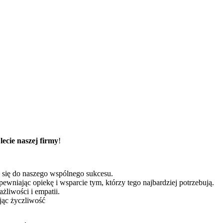
 lecie naszej firmy
!
a się do naszego wspólnego sukcesu.
apewniając opiekę i wsparcie tym, którzy tego najbardziej potrzebują.
żliwości i empatii.
jąc życzliwość