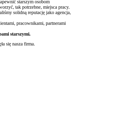
 zapewnić starszym osobom
orzyć, tak potrzebne, miejsca pracy.
liśmy solidną reputację jako agencja,
entami, pracownikami, partnerami
bami starszymi.
ła się nasza firma.