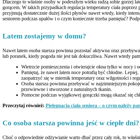
Dlaczego to właśnie osoby w podeszłym wieku radzą sobie gorzej late
gorącem. W takich przypadkach regulacja temperatury ciała poprzez p
przyjmują dostatecznie dużej ilości płynów nawet wtedy, kiedy inte
seniorem podczas upałów i o czym koniecznie trzeba pamiętać? Pod
Latem zostajemy w domu?
Nawet latem osoba starsza powinna pozostać aktywna oraz przebywać
lub poranek, kiedy pogoda nie jest tak dokuczliwa. Nawet wtedy pam
Wietrzcie pomieszczenia i otwierajcie okna tylko w nocy i od
Pamiętaj, że nawet latem noce potrafią być chłodne. Lepie
zaopatrzyć się w miernik temperatury oraz wilgotności i re
Osoba starsza powinna przebywać w najzimniejszym pokoju w
przewiewne i stworzone z naturalnych tkanin.
Pomocne podczas wyjątkowej gorączki mogą okazać się chło
Przeczytaj również:
Pielęgnacja ciała seniora – o czym należy pa
Co osoba starsza powinna jeść w ciepłe dni?
Choć o odpowiednie odżywianie warto dbać przez cały rok, to właśni