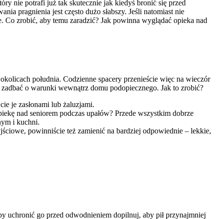
 nie potrafi już tak skutecznie jak kiedyś bronić się przed
ia pragnienia jest często dużo słabszy. Jeśli natomiast nie
e. Co zrobić, aby temu zaradzić? Jak powinna wyglądać opieka nad
kolicach południa. Codzienne spacery przenieście więc na wieczór
ia zadbać o warunki wewnątrz domu podopiecznego. Jak to zrobić?
cie je zasłonami lub żaluzjami.
 opiekę nad seniorem podczas upałów? Przede wszystkim dobrze
nym i kuchni.
ściowe, powinniście też zamienić na bardziej odpowiednie – lekkie,
by uchronić go przed odwodnieniem dopilnuj, aby pił przynajmniej