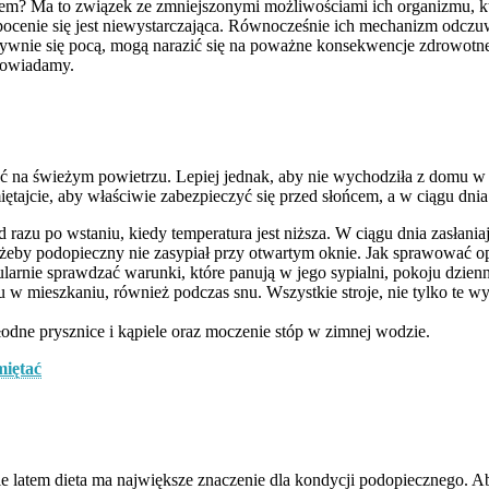
m? Ma to związek ze zmniejszonymi możliwościami ich organizmu, który
ocenie się jest niewystarczająca. Równocześnie ich mechanizm odczuwan
nsywnie się pocą, mogą narazić się na poważne konsekwencje zdrowotn
powiadamy.
 na świeżym powietrzu. Lepiej jednak, aby nie wychodziła z domu w o
iętajcie, aby właściwie zabezpieczyć się przed słońcem, a w ciągu dn
 razu po wstaniu, kiedy temperatura jest niższa. W ciągu dnia zasłaniaj
j, żeby podopieczny nie zasypiał przy otwartym oknie. Jak sprawować
gularnie sprawdzać warunki, które panują w jego sypialni, pokoju dzien
 mieszkaniu, również podczas snu. Wszystkie stroje, nie tylko te wyj
dne prysznice i kąpiele oraz moczenie stóp w zimnej wodzie.
miętać
e latem dieta ma największe znaczenie dla kondycji podopiecznego. A