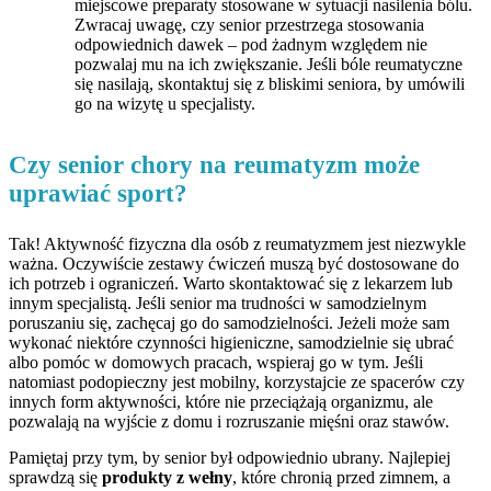
miejscowe preparaty stosowane w sytuacji nasilenia bólu.
Zwracaj uwagę, czy senior przestrzega stosowania
odpowiednich dawek – pod żadnym względem nie
pozwalaj mu na ich zwiększanie. Jeśli bóle reumatyczne
się nasilają, skontaktuj się z bliskimi seniora, by umówili
go na wizytę u specjalisty.
Czy senior chory na reumatyzm może
uprawiać sport?
Tak! Aktywność fizyczna dla osób z reumatyzmem jest niezwykle
ważna. Oczywiście zestawy ćwiczeń muszą być dostosowane do
ich potrzeb i ograniczeń. Warto skontaktować się z lekarzem lub
innym specjalistą. Jeśli senior ma trudności w samodzielnym
poruszaniu się, zachęcaj go do samodzielności. Jeżeli może sam
wykonać niektóre czynności higieniczne, samodzielnie się ubrać
albo pomóc w domowych pracach, wspieraj go w tym. Jeśli
natomiast podopieczny jest mobilny, korzystajcie ze spacerów czy
innych form aktywności, które nie przeciążają organizmu, ale
pozwalają na wyjście z domu i rozruszanie mięśni oraz stawów.
Pamiętaj przy tym, by senior był odpowiednio ubrany. Najlepiej
sprawdzą się
produkty z wełny
, które chronią przed zimnem, a