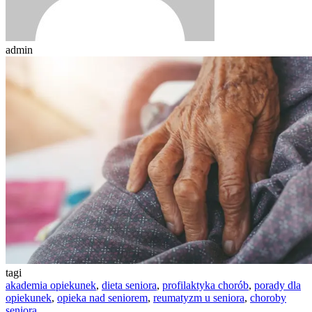
admin
tagi
akademia opiekunek
,
dieta seniora
,
profilaktyka chorób
,
porady dla
opiekunek
,
opieka nad seniorem
,
reumatyzm u seniora
,
choroby
seniora