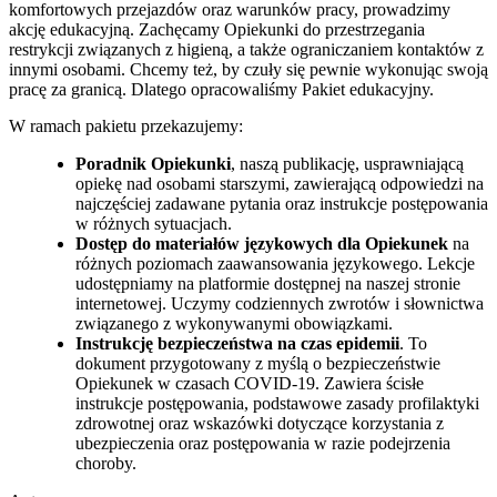
komfortowych przejazdów oraz warunków pracy, prowadzimy
akcję edukacyjną. Zachęcamy Opiekunki do przestrzegania
restrykcji związanych z higieną, a także ograniczaniem kontaktów z
innymi osobami. Chcemy też, by czuły się pewnie wykonując swoją
pracę za granicą. Dlatego opracowaliśmy Pakiet edukacyjny.
W ramach pakietu przekazujemy:
Poradnik Opiekunki
, naszą publikację, usprawniającą
opiekę nad osobami starszymi, zawierającą odpowiedzi na
najczęściej zadawane pytania oraz instrukcje postępowania
w różnych sytuacjach.
Dostęp do materiałów językowych dla Opiekunek
na
różnych poziomach zaawansowania językowego. Lekcje
udostępniamy na platformie dostępnej na naszej stronie
internetowej. Uczymy codziennych zwrotów i słownictwa
związanego z wykonywanymi obowiązkami.
Instrukcję bezpieczeństwa na czas epidemii
. To
dokument przygotowany z myślą o bezpieczeństwie
Opiekunek w czasach COVID-19. Zawiera ścisłe
instrukcje postępowania, podstawowe zasady profilaktyki
zdrowotnej oraz wskazówki dotyczące korzystania z
ubezpieczenia oraz postępowania w razie podejrzenia
choroby.