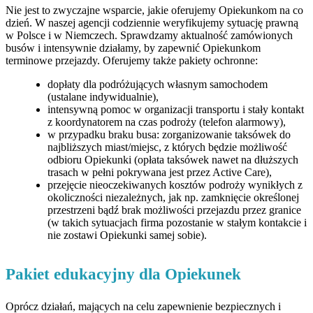
Nie jest to zwyczajne wsparcie, jakie oferujemy Opiekunkom na co
dzień. W naszej agencji codziennie weryfikujemy sytuację prawną
w Polsce i w Niemczech. Sprawdzamy aktualność zamówionych
busów i intensywnie działamy, by zapewnić Opiekunkom
terminowe przejazdy. Oferujemy także pakiety ochronne:
dopłaty dla podróżujących własnym samochodem
(ustalane indywidualnie),
intensywną pomoc w organizacji transportu i stały kontakt
z koordynatorem na czas podroży (telefon alarmowy),
w przypadku braku busa: zorganizowanie taksówek do
najbliższych miast/miejsc, z których będzie możliwość
odbioru Opiekunki (opłata taksówek nawet na dłuższych
trasach w pełni pokrywana jest przez Active Care),
przejęcie nieoczekiwanych kosztów podroży wynikłych z
okoliczności niezależnych, jak np. zamknięcie określonej
przestrzeni bądź brak możliwości przejazdu przez granice
(w takich sytuacjach firma pozostanie w stałym kontakcie i
nie zostawi Opiekunki samej sobie).
Pakiet edukacyjny dla Opiekunek
Oprócz działań, mających na celu zapewnienie bezpiecznych i