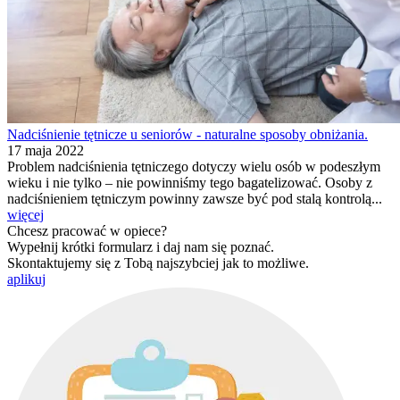
Nadciśnienie tętnicze u seniorów - naturalne sposoby obniżania.
17 maja 2022
Problem nadciśnienia tętniczego dotyczy wielu osób w podeszłym
wieku i nie tylko – nie powinniśmy tego bagatelizować. Osoby z
nadciśnieniem tętniczym powinny zawsze być pod stalą kontrolą...
więcej
Chcesz pracować w opiece?
Wypełnij krótki formularz i daj nam się poznać.
Skontaktujemy się z Tobą najszybciej jak to możliwe.
aplikuj