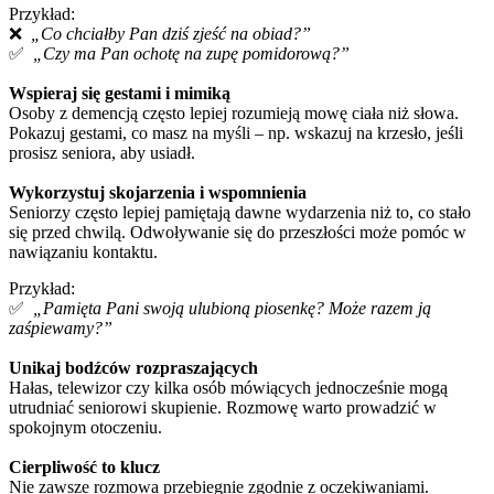
Przykład:
❌
„Co chciałby Pan dziś zjeść na obiad?”
✅
„Czy ma Pan ochotę na zupę pomidorową?”
Wspieraj się gestami i mimiką
Osoby z demencją często lepiej rozumieją mowę ciała niż słowa.
Pokazuj gestami, co masz na myśli – np. wskazuj na krzesło, jeśli
prosisz seniora, aby usiadł.
Wykorzystuj skojarzenia i wspomnienia
Seniorzy często lepiej pamiętają dawne wydarzenia niż to, co stało
się przed chwilą. Odwoływanie się do przeszłości może pomóc w
nawiązaniu kontaktu.
Przykład:
✅
„Pamięta Pani swoją ulubioną piosenkę? Może razem ją
zaśpiewamy?”
Unikaj bodźców rozpraszających
Hałas, telewizor czy kilka osób mówiących jednocześnie mogą
utrudniać seniorowi skupienie. Rozmowę warto prowadzić w
spokojnym otoczeniu.
Cierpliwość to klucz
Nie zawsze rozmowa przebiegnie zgodnie z oczekiwaniami.