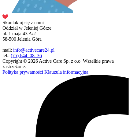
Skontaktuj się z nami
Oddział w Jeleniej Górze
ul. 1 maja 43 A/2
58-500 Jelenia Góra
mail:
info@activecare24.pl
tel.:
(75) 644–08–36
Copyright © 2026 Active Care Sp. z o.o. Wszelkie prawa
zastrzeżone.
Polityka prywatności
Klauzula informacyjna