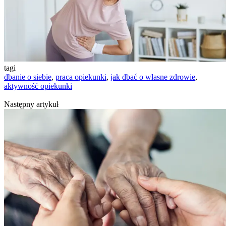
tagi
dbanie o siebie
,
praca opiekunki
,
jak dbać o własne zdrowie
,
aktywność opiekunki
Następny artykuł