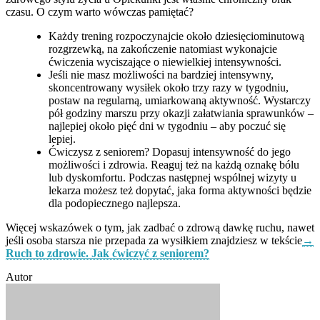
czasu. O czym warto wówczas pamiętać?
Każdy trening rozpoczynajcie około dziesięciominutową
rozgrzewką, na zakończenie natomiast wykonajcie
ćwiczenia wyciszające o niewielkiej intensywności.
Jeśli nie masz możliwości na bardziej intensywny,
skoncentrowany wysiłek około trzy razy w tygodniu,
postaw na regularną, umiarkowaną aktywność. Wystarczy
pół godziny marszu przy okazji załatwiania sprawunków –
najlepiej około pięć dni w tygodniu – aby poczuć się
lepiej.
Ćwiczysz z seniorem? Dopasuj intensywność do jego
możliwości i zdrowia. Reaguj też na każdą oznakę bólu
lub dyskomfortu. Podczas następnej wspólnej wizyty u
lekarza możesz też dopytać, jaka forma aktywności będzie
dla podopiecznego najlepsza.
Więcej wskazówek o tym, jak zadbać o zdrową dawkę ruchu, nawet
jeśli osoba starsza nie przepada za wysiłkiem znajdziesz w tekście
→
Ruch to zdrowie. Jak ćwiczyć z seniorem?
Autor