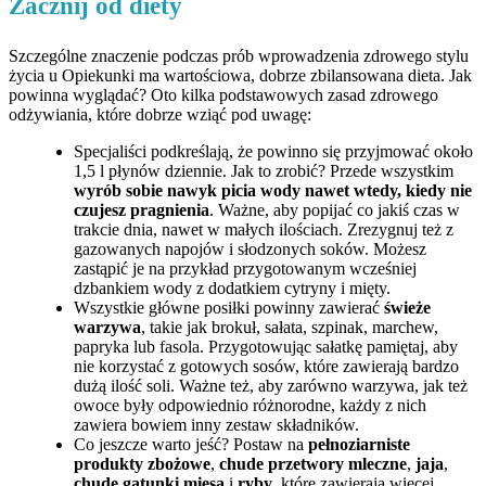
Zacznij od diety
Szczególne znaczenie podczas prób wprowadzenia zdrowego stylu
życia u Opiekunki ma wartościowa, dobrze zbilansowana dieta. Jak
powinna wyglądać? Oto kilka podstawowych zasad zdrowego
odżywiania, które dobrze wziąć pod uwagę:
Specjaliści podkreślają, że powinno się przyjmować około
1,5 l płynów dziennie. Jak to zrobić? Przede wszystkim
wyrób sobie nawyk picia wody nawet wtedy, kiedy nie
czujesz pragnienia
. Ważne, aby popijać co jakiś czas w
trakcie dnia, nawet w małych ilościach. Zrezygnuj też z
gazowanych napojów i słodzonych soków. Możesz
zastąpić je na przykład przygotowanym wcześniej
dzbankiem wody z dodatkiem cytryny i mięty.
Wszystkie główne posiłki powinny zawierać
świeże
warzywa
, takie jak brokuł, sałata, szpinak, marchew,
papryka lub fasola. Przygotowując sałatkę pamiętaj, aby
nie korzystać z gotowych sosów, które zawierają bardzo
dużą ilość soli. Ważne też, aby zarówno warzywa, jak też
owoce były odpowiednio różnorodne, każdy z nich
zawiera bowiem inny zestaw składników.
Co jeszcze warto jeść? Postaw na
pełnoziarniste
produkty zbożowe
,
chude przetwory mleczne
,
jaja
,
chude gatunki mięsa
i
ryby
, które zawierają więcej