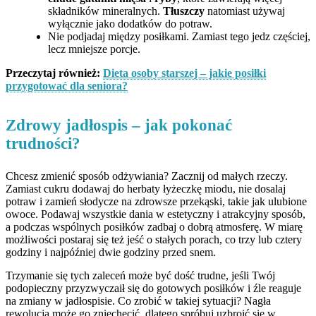
składników mineralnych.
Tłuszczy
natomiast używaj
wyłącznie jako dodatków do potraw.
Nie podjadaj między posiłkami. Zamiast tego jedz częściej,
lecz mniejsze porcje.
Przeczytaj również:
Dieta osoby starszej – jakie posiłki
przygotować dla seniora?
Zdrowy jadłospis – jak pokonać
trudności?
Chcesz zmienić sposób odżywiania? Zacznij od małych rzeczy.
Zamiast cukru dodawaj do herbaty łyżeczkę miodu, nie dosalaj
potraw i zamień słodycze na zdrowsze przekąski, takie jak ulubione
owoce. Podawaj wszystkie dania w estetyczny i atrakcyjny sposób,
a podczas wspólnych posiłków zadbaj o dobrą atmosferę. W miarę
możliwości postaraj się też jeść o stałych porach, co trzy lub cztery
godziny i najpóźniej dwie godziny przed snem.
Trzymanie się tych zaleceń może być dość trudne, jeśli Twój
podopieczny przyzwyczaił się do gotowych posiłków i źle reaguje
na zmiany w jadłospisie. Co zrobić w takiej sytuacji? Nagła
rewolucja może go zniechęcić, dlatego spróbuj uzbroić się w