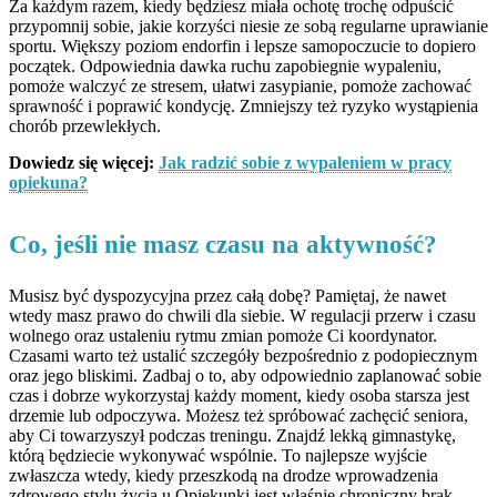
Za każdym razem, kiedy będziesz miała ochotę trochę odpuścić
przypomnij sobie, jakie korzyści niesie ze sobą regularne uprawianie
sportu. Większy poziom endorfin i lepsze samopoczucie to dopiero
początek. Odpowiednia dawka ruchu zapobiegnie wypaleniu,
pomoże walczyć ze stresem, ułatwi zasypianie, pomoże zachować
sprawność i poprawić kondycję. Zmniejszy też ryzyko wystąpienia
chorób przewlekłych.
Dowiedz się więcej:
Jak radzić sobie z wypaleniem w pracy
opiekuna?
Co, jeśli nie masz czasu na aktywność?
Musisz być dyspozycyjna przez całą dobę? Pamiętaj, że nawet
wtedy masz prawo do chwili dla siebie. W regulacji przerw i czasu
wolnego oraz ustaleniu rytmu zmian pomoże Ci koordynator.
Czasami warto też ustalić szczegóły bezpośrednio z podopiecznym
oraz jego bliskimi. Zadbaj o to, aby odpowiednio zaplanować sobie
czas i dobrze wykorzystaj każdy moment, kiedy osoba starsza jest
drzemie lub odpoczywa. Możesz też spróbować zachęcić seniora,
aby Ci towarzyszył podczas treningu. Znajdź lekką gimnastykę,
którą będziecie wykonywać wspólnie. To najlepsze wyjście
zwłaszcza wtedy, kiedy przeszkodą na drodze wprowadzenia
zdrowego stylu życia u Opiekunki jest właśnie chroniczny brak