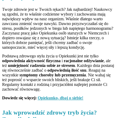
Twoje zdrowie jest w Twoich rękach? Jak najbardziej! Naukowcy
są zgodni, że to właśnie codzienne wybory i zachowania mają
największy wpływ na nasz organizm. Właśnie dlatego warto
zawczasu zmienić swoje nawyki. Dawno przyzwyczaiłaś się do
stresu, posiłków jedzonych w biegu lub napiętego harmonogramu?
Zaczynasz pracę jako Opiekunka osób starszych w Niemczech i
dopiero oswajasz się z nową sytuacją? Istnieje kilka rzeczy, o
których dobrze pamiętać, jeśli chcemy zadbać o swoje
samopoczucie, mieć więcej siły i lepszą kondycję.
Podstawą zdrowego stylu życia u Opiekunki jest nie tylko
odpowiednia aktywność fizyczna
i
racjonalne odżywianie
, ale
też
umiejętność radzenia sobie ze stresem
. Każdego dnia postaraj
się równocześnie zadbać o
odpowiednią ilość snu
. Reaguj na
wszystkie
symptomy choroby lub przemęczenia
. Nie wahaj się
też poprosić o wsparcie swoich bliskich, jeśli brakuje Ci sił.
Regularny kontakt z rodziną i przyjaciółmi najlepiej pomoże Ci
zachować równowagę.
Dowiedz się więcej:
Opiekunko, dbaj o siebie!
Jak wprowadzić zdrowy tryb życia?