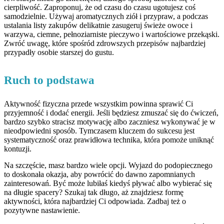
cierpliwość. Zaproponuj, że od czasu do czasu ugotujesz coś
samodzielnie. Używaj aromatycznych ziół i przypraw, a podczas
ustalania listy zakupów delikatnie zasugeruj świeże owoce i
warzywa, ciemne, pełnoziarniste pieczywo i wartościowe przekąski.
Zwróć uwagę, które spośród zdrowszych przepisów najbardziej
przypadły osobie starszej do gustu.
Ruch to podstawa
Aktywność fizyczna przede wszystkim powinna sprawić Ci
przyjemność i dodać energii. Jeśli będziesz zmuszać się do ćwiczeń,
bardzo szybko stracisz motywację albo zaczniesz wykonywać je w
nieodpowiedni sposób. Tymczasem kluczem do sukcesu jest
systematyczność oraz prawidłowa technika, która pomoże uniknąć
kontuzji.
Na szczęście, masz bardzo wiele opcji. Wyjazd do podopiecznego
to doskonała okazja, aby powrócić do dawno zapomnianych
zainteresowań. Być może lubiłaś kiedyś pływać albo wybierać się
na długie spacery? Szukaj tak długo, aż znajdziesz formę
aktywności, która najbardziej Ci odpowiada. Zadbaj też o
pozytywne nastawienie.