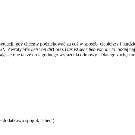
ytuacji, gdy chcemy podziękować za coś w sposób cieplejszy i bardz
k!
. Zwroty
Wie lieb von dir
! oraz
Das ist sehr lieb von dir to
bodaj naj
dają się one także do łagodnego wyrażenia odmowy. Dlatego zachęcam
je dodatkowo spójnik "aber")