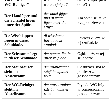
Wo finde ich den
wo finde iś den
Gdzie znajdę płyn
WC-Reiniger?
wuce-rajniger?
do WC?
der hand-fejger
Der Handfeger und
und di szałfel
Zmiotka i szufelka
die Schaufel liegen
ligen unter der
leżą pod zlewem.
unter der Spüle.
szpyle
Die Wischlappen
di wisz-lapen
Ściereczki leżą w
liegen in dieser
ligen in dizer
tej szufladzie.
Schublade.
szuplade
Der Schwamm liegt
der szwam ligt in
Gąbka leży w tej
in dieser Schublade.
dizer szuplade
szufladzie.
Der Staubsauger
der sztab-załger
Odkurzacz stoi w
steht im
sztejt im apsztel-
pomieszczeniu
Abstellraum.
rałm
gospodarczym.
Der WC-Reiniger
der wuce-raniger
Płyn do WC leży
steht im
sztejt im apsztel-
w pomieszczeniu
Abstellraum.
rałm
gospodarczym.