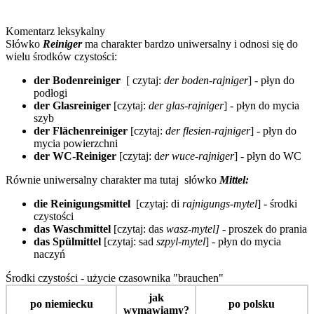
Komentarz leksykalny
Słówko
Reiniger
ma charakter bardzo uniwersalny i odnosi się do
wielu środków czystości:
der Bodenreiniger
[ czytaj:
der boden-rajniger
] - płyn do
podłogi
der Glasreiniger
[czytaj:
der glas-rajniger
] - płyn do mycia
szyb
der Flächenreiniger
[czytaj:
der flesien-rajniger
] - płyn do
mycia powierzchni
der WC-Reiniger
[czytaj: d
er wuce-rajniger
] - płyn do WC
Równie uniwersalny charakter ma tutaj słówko
Mittel:
die Reinigungsmittel
[czytaj: di
rajnigungs-mytel
] - środki
czystości
das Waschmittel
[czytaj: das
wasz-mytel]
- proszek do prania
das Spülmittel
[czytaj: sad
szpyl-mytel
] - płyn do mycia
naczyń
Środki czystości - użycie czasownika "brauchen"
jak
po niemiecku
po polsku
wymawiamy?