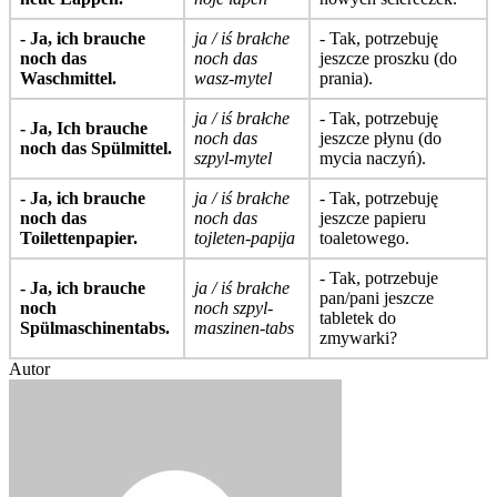
- Ja, ich brauche
ja / iś brałche
- Tak, potrzebuję
noch das
noch das
jeszcze proszku (do
Waschmittel.
wasz-mytel
prania).
ja / iś brałche
- Tak, potrzebuję
- Ja, Ich brauche
noch das
jeszcze płynu (do
noch das Spülmittel.
szpyl-mytel
mycia naczyń).
- Ja, ich brauche
ja / iś brałche
- Tak, potrzebuję
noch das
noch das
jeszcze papieru
Toilettenpapier.
tojleten-papija
toaletowego.
- Tak, potrzebuje
- Ja, ich brauche
ja / iś brałche
pan/pani jeszcze
noch
noch szpyl-
tabletek do
Spülmaschinentabs.
maszinen-tabs
zmywarki?
Autor