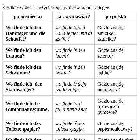
Środki czystości - użycie czasowników stehen / liegen
po niemiecku
jak wymawiać?
po polsku
Wo finde ich den
wo finde iś den
Gdzie znajdę
Handfeger und die
hand-fejger und di
zmiotkę i
Schaufel?
szałfel?
szufelkę?
Wo finde ich den
wo finde iś den
Gdzie znajdę
Lappen?
lapen?
ścierkę?
Wo finde ich den
wo finde iś den
Gdzie znajdę
Schwamm?
szwam?
gąbkę?
Wo finde ich den
wo finde iś dejn
Gdzie znajdę
Staubsauger?
ształb-załger
odkurzacz?
Gdzie znajdę
Wo finde ich die
wo finde iś di
rękawiczki
Gummihandschuhe?
gumi-hand-szue
gumowe?
Wo finde ich das
wo finde iś das
Gdzie znajdę
Toilettenpapier?
toileten-papija
papier toaletowy?