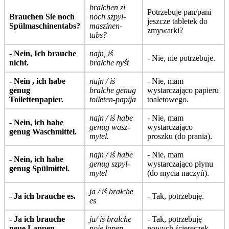
brałchen zi
Potrzebuje pan/pani
Brauchen Sie noch
noch szpyl-
jeszcze tabletek do
Spülmaschinentabs?
maszinen-
zmywarki?
tabs?
- Nein, Ich brauche
najn, iś
- Nie, nie potrzebuje.
nicht.
brałche nyśt
- Nein , ich habe
najn / iś
- Nie, mam
genug
brałche genug
wystarczająco papieru
Toilettenpapier.
toileten-papija
toaletowego.
najn / iś habe
- Nie, mam
- Nein, ich habe
genug wasz-
wystarczająco
genug Waschmittel.
mytel.
proszku (do prania).
najn / iś habe
- Nie, mam
- Nein, ich habe
genug szpyl-
wystarczająco płynu
genug Spülmittel.
mytel
(do mycia naczyń).
ja / iś brałche
- Ja ich brauche es.
- Tak, potrzebuję.
es
- Ja ich brauche
ja/ iś brałche
- Tak, potrzebuję
neue Lappen.
noje lapen
nowych ściereczek.