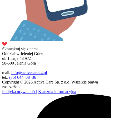
Skontaktuj się z nami
Oddział w Jeleniej Górze
ul. 1 maja 43 A/2
58-500 Jelenia Góra
mail:
info@activecare24.pl
tel.:
(75) 644–08–36
Copyright © 2026 Active Care Sp. z o.o. Wszelkie prawa
zastrzeżone.
Polityka prywatności
Klauzula informacyjna