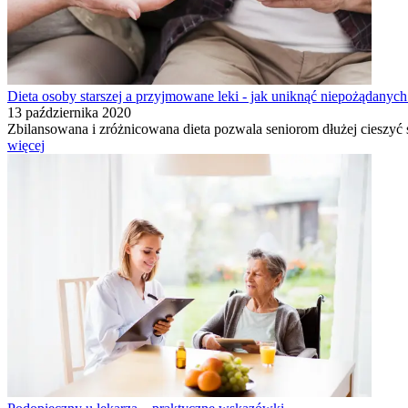
Dieta osoby starszej a przyjmowane leki - jak uniknąć niepożądanych 
13 października 2020
Zbilansowana i zróżnicowana dieta pozwala seniorom dłużej cieszyć 
więcej