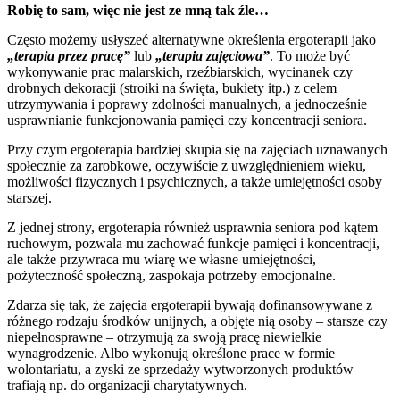
Robię to sam, więc nie jest ze mną tak źle…
Często możemy usłyszeć alternatywne określenia ergoterapii jako
„terapia przez pracę”
lub
„terapia zajęciowa”
. To może być
wykonywanie prac malarskich, rzeźbiarskich, wycinanek czy
drobnych dekoracji (stroiki na święta, bukiety itp.) z celem
utrzymywania i poprawy zdolności manualnych, a jednocześnie
usprawnianie funkcjonowania pamięci czy koncentracji seniora.
Przy czym ergoterapia bardziej skupia się na zajęciach uznawanych
społecznie za zarobkowe, oczywiście z uwzględnieniem wieku,
możliwości fizycznych i psychicznych, a także umiejętności osoby
starszej.
Z jednej strony, ergoterapia również usprawnia seniora pod kątem
ruchowym, pozwala mu zachować funkcje pamięci i koncentracji,
ale także przywraca mu wiarę we własne umiejętności,
pożyteczność społeczną, zaspokaja potrzeby emocjonalne.
Zdarza się tak, że zajęcia ergoterapii bywają dofinansowywane z
różnego rodzaju środków unijnych, a objęte nią osoby – starsze czy
niepełnosprawne – otrzymują za swoją pracę niewielkie
wynagrodzenie. Albo wykonują określone prace w formie
wolontariatu, a zyski ze sprzedaży wytworzonych produktów
trafiają np. do organizacji charytatywnych.