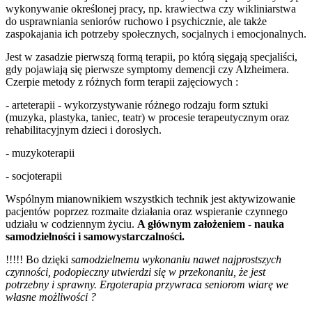
wykonywanie określonej pracy, np. krawiectwa czy wikliniarstwa
do usprawniania seniorów ruchowo i psychicznie, ale także
zaspokajania ich potrzeby społecznych, socjalnych i emocjonalnych.
Jest w zasadzie pierwszą formą terapii, po którą sięgają specjaliści,
gdy pojawiają się pierwsze symptomy demencji czy Alzheimera.
Czerpie metody z różnych form terapii zajęciowych :
- arteterapii - wykorzystywanie różnego rodzaju form sztuki
(muzyka, plastyka, taniec, teatr) w procesie terapeutycznym oraz
rehabilitacyjnym dzieci i dorosłych.
- muzykoterapii
- socjoterapii
Wspólnym mianownikiem wszystkich technik jest aktywizowanie
pacjentów poprzez rozmaite działania oraz wspieranie czynnego
udziału w codziennym życiu.
A głównym założeniem - nauka
samodzielności i samowystarczalności.
!!!!! Bo dzięki
samodzielnemu wykonaniu nawet najprostszych
czynności, podopieczny utwierdzi się w przekonaniu, że jest
potrzebny i sprawny. Ergoterapia przywraca seniorom wiarę we
własne możliwości ?