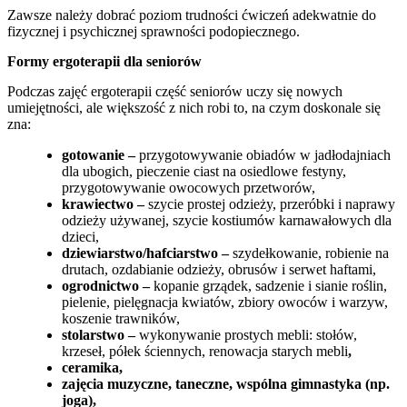
Zawsze należy dobrać poziom trudności ćwiczeń adekwatnie do
fizycznej i psychicznej sprawności podopiecznego.
Formy ergoterapii dla seniorów
Podczas zajęć ergoterapii część seniorów uczy się nowych
umiejętności, ale większość z nich robi to, na czym doskonale się
zna:
gotowanie –
przygotowywanie obiadów w jadłodajniach
dla ubogich, pieczenie ciast na osiedlowe festyny,
przygotowywanie owocowych przetworów,
krawiectwo –
szycie prostej odzieży, przeróbki i naprawy
odzieży używanej, szycie kostiumów karnawałowych dla
dzieci,
dziewiarstwo/hafciarstwo –
szydełkowanie, robienie na
drutach, ozdabianie odzieży, obrusów i serwet haftami,
ogrodnictwo –
kopanie grządek, sadzenie i sianie roślin,
pielenie, pielęgnacja kwiatów, zbiory owoców i warzyw,
koszenie trawników,
stolarstwo –
wykonywanie prostych mebli: stołów,
krzeseł, półek ściennych, renowacja starych mebli
,
ceramika,
zajęcia muzyczne, taneczne, wspólna gimnastyka (np.
joga),