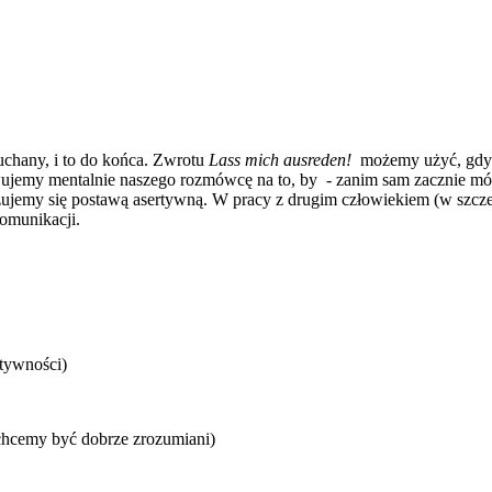
uchany, i to do końca. Zwrotu
Lass mich ausreden!
możemy użyć, gdy d
towujemy mentalnie naszego rozmówcę na to, by - zanim sam zacznie 
emy się postawą asertywną. W pracy z drugim człowiekiem (w szczegól
komunikacji.
rtywności)
chcemy być dobrze zrozumiani)