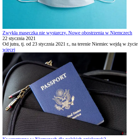
Zwykła maseczka nie wystarczy. Nowe obostrzenia w Niemczech
22 stycznia 2021
Od jutra, tj. od 23 stycznia 2021 r., na terenie Niemiec wejdą w życ
więcej