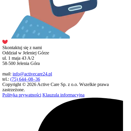
Skontaktuj się z nami
Oddział w Jeleniej Górze
ul. 1 maja 43 A/2
58-500 Jelenia Góra
mail:
info@activecare24.pl
tel.:
(75) 644–08–36
Copyright © 2026 Active Care Sp. z o.o. Wszelkie prawa
zastrzeżone.
Polityka prywatności
Klauzula informacyjna