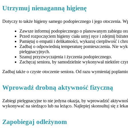
Utrzymuj nienaganną higienę
Dotyczy to także higieny samego podopiecznego i jego otoczenia. Wp
Zawsze informuj podopiecznego o planowanym zabiegu oraz
Przed rozpoczęciem higieny ciała umyj ręce i zdejmij biżuter
Pamiętaj o empatii i delikatności, wykazuj cierpliwość i chr
Zadbaj o odpowiednią temperaturę pomieszczenia. Nie wyko
pielęgnacyjnych.
Szanuj przyzwyczajenia i życzenia podopiecznego.
Zachęcaj seniora, by samodzielnie wykonywał niektóre czyn
Zadbaj także o czyste otoczenie seniora. Od razu wymieniaj poplamion
Wprowadź drobną aktywność fizyczną
Zabiegi pielęgnacyjne to nie jedyna okazja, by wprowadzić aktywnoś
wykonywać na siedząco lub na leżąco. Najlepiej skonsultuj się z lekar
Zapobiegaj odleżynom