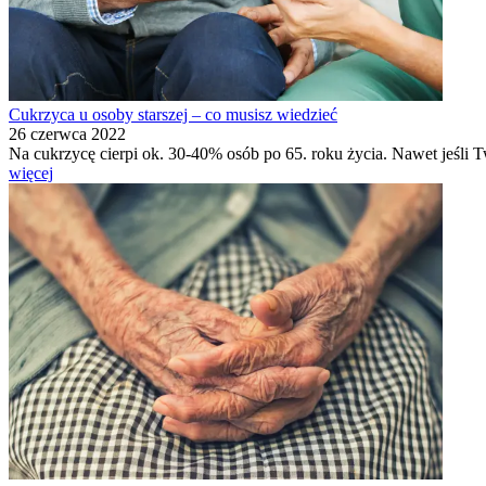
Cukrzyca u osoby starszej – co musisz wiedzieć
26 czerwca 2022
Na cukrzycę cierpi ok. 30-40% osób po 65. roku życia. Nawet jeśli
więcej