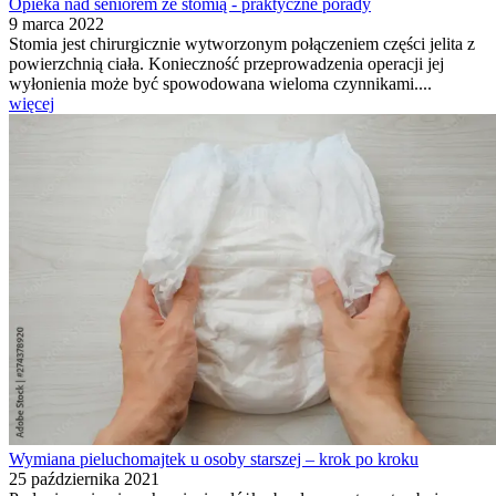
Opieka nad seniorem ze stomią - praktyczne porady
9 marca 2022
Stomia jest chirurgicznie wytworzonym połączeniem części jelita z
powierzchnią ciała. Konieczność przeprowadzenia operacji jej
wyłonienia może być spowodowana wieloma czynnikami....
więcej
Wymiana pieluchomajtek u osoby starszej – krok po kroku
25 października 2021