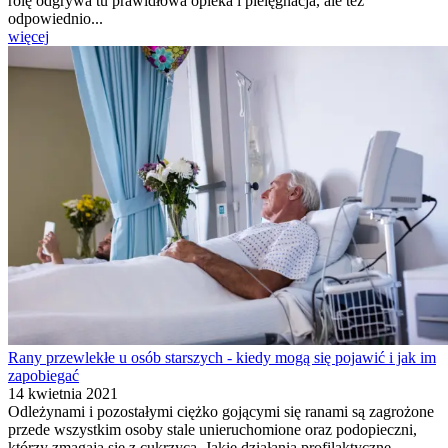
rolę odgrywa tu prawidłowa opieka i pielęgnacja, ale też
odpowiednio...
więcej
Rany przewlekłe u osób starszych - kiedy mogą się pojawić i jak im
zapobiegać
14 kwietnia 2021
Odleżynami i pozostałymi ciężko gojącymi się ranami są zagrożone
przede wszystkim osoby stale unieruchomione oraz podopieczni,
którzy zmagają się z cukrzycą. Jakie działania profilaktyczne...