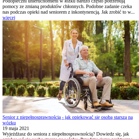
Podopieczni unieruchomieni w łóżku bardzo często potrzebują
pomocy ze zmianą produktów chłonnych. Podobne zadanie czeka
nas podczas opieki nad seniorem z inkontynencją. Jak zrobić to w...
więcej
Senior z niepełnosprawnością - jak opiekować się osobą starszą na
wózku
19 maja 2021
Wyjeżdżasz do seniora z niepełnosprawnością? Dowiedz się, jak