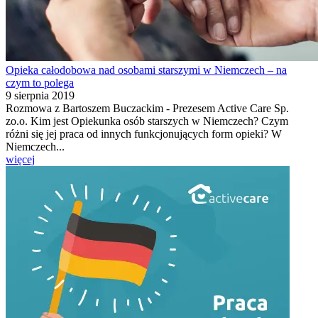
Opieka całodobowa nad osobami starszymi w Niemczech – na
czym to polega
9 sierpnia 2019
Rozmowa z Bartoszem Buczackim - Prezesem Active Care Sp.
zo.o. Kim jest Opiekunka osób starszych w Niemczech? Czym
różni się jej praca od innych funkcjonujących form opieki? W
Niemczech...
więcej