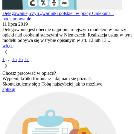
Delegowanie, czyli „warunki polskie” w pracy Opiekuna –
podsumowanie
11 lipca 2019
Delegowanie jest obecnie najpopularniejszym modelem w branży
opieki nad osobami starszymi w Niemczech. Realizacja usług w tym
modelu odbywa się w trybie opisanym w art. 12 lub 13...
więcej
1
…
15
16
17
Chcesz pracować w opiece?
Wypełnij krótki formularz i daj nam się poznać.
Skontaktujemy się z Tobą najszybciej jak to możliwe.
aplikuj